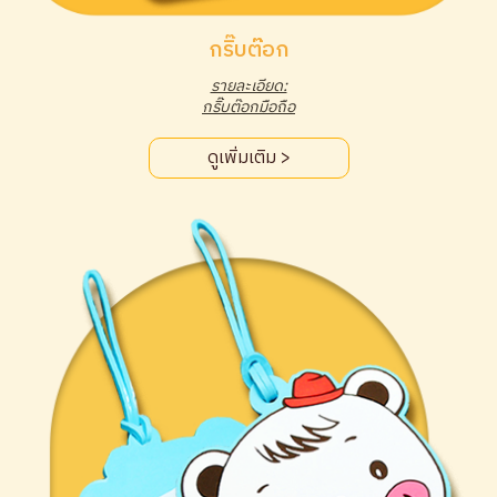
กริ๊บต๊อก
รายละเอียด:
กริ๊บต๊อกมือถือ
ดูเพิ่มเติม >