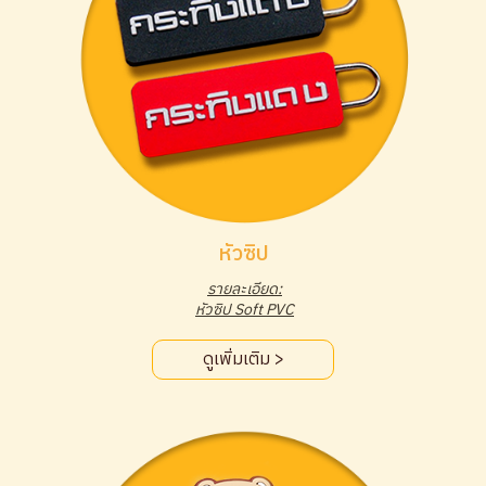
หัวซิป
รายละเอียด:
หัวซิป Soft PVC
ดูเพิ่มเติม >