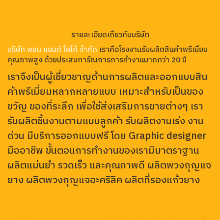
ด่วน มีบริการออกแบบฟรี โดย Graphic designer
มืออาชีพ ขั้นตอนการทำงานของเรามีมาตราฐาน
ผลิตแม่นยำ รวดเร็ว และคุณภาพดี ผลิตพวงกุญแจ
ยาง ผลิตพวงกุญแจอะคริลิค ผลิตที่รองแก้วยาง
เรารับผลิตพวงกุญแจยาง พวงกุญแจอะคริลิค ที่รองแก้วยาง ป้ายห้อยยาง และกริ๊บ
ต๊อก สำหรับใช้เป็นของพรีเมียม ของแจก ของที่ระลึก ของชำร่วย หรือสินค้าโปรโมต
แบรนด์ สามารถออกแบบเป็นโลโก้ มาสคอต ตัวการ์ตูน ข้อความ หรือรูปทรงเฉพาะได้
ตามต้องการ
การสั่งผลิตกับโรงงานโดยตรงช่วยให้ควบคุมคุณภาพได้ดี ได้ราคาที่คุ้มค่า และ
สามารถปรับรายละเอียดสินค้าให้เหมาะกับการใช้งานจริง ไม่ว่าจะเป็นงานบริษัท งาน
อีเวนต์ งานโรงเรียน งานแฟนมีตติ้ง ร้านค้าออนไลน์ หรือแบรนด์ที่ต้องการสร้าง
สินค้าของตัวเอง
หากคุณกำลังมองหาโรงงานรับผลิตพวงกุญแจและของพรีเมียมตามแบบ เรามีทีมงาน
ช่วยให้คำปรึกษา ออกแบบ ตรวจสอบรายละเอียดก่อนผลิต และดูแลงานจนถึงขั้นตอน
จัดส่ง เพื่อให้ลูกค้าได้รับสินค้าที่สวยงาม ตรงแบบ และพร้อมใช้งานจริง