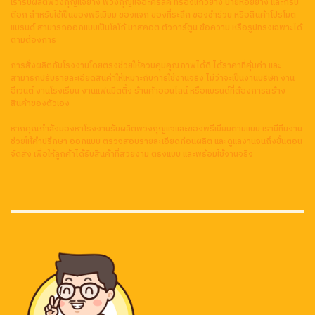
บริษัท พยน แอนด์ โลโก้ จำกัด
75/1 ซอยบางกระดี่ 24 แยก 11
แขวงแสมดำ เขตบางขุนเทียน
กรุงเทพมหานคร 10150
Line ID : @k0917380151
Email : ookcc@hotmail.com