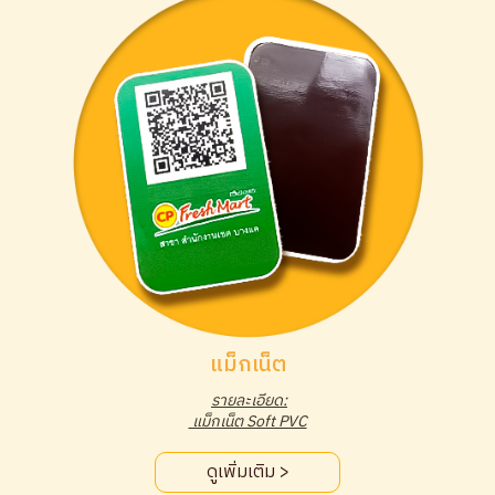
แม็กเน็ต
รายละเอียด:
แม็กเน็ต Soft PVC
ดูเพิ่มเติม >