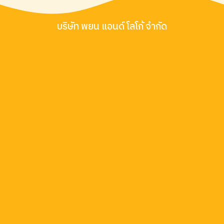
บริษัท พยน แอนด์ โลโก้ จำกัด
รายละเอียดเกี่ยวกับบริษัท
บริษัท พยน แอนด์ โลโก้ จำกัด
เราคือโรงงานรับผลิตสินค้าพรีเมี่ยม
คุณภาพสูง ด้วยประสบการ์ณการการทำงานมากกว่า 20 ปี
เราจึงเป็นผู้เชี่ยวชาญด้านการผลิตและออกแบบสิน
ค้าพรีเมี่ยมหลากหลายแบบ เหมาะสำหรับเป็นของ
ขวัญ ของที่ระลึก เพื่อใช้ส่งเสริมการขายต่างๆ เรา
รับผลิตชิ้นงานตามแบบลูกค้า รับผลิตงานเร่ง งาน