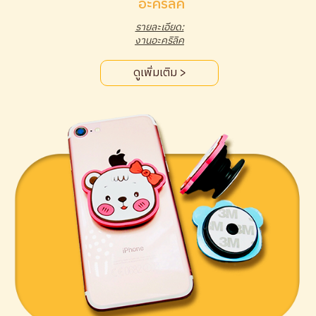
อะคริลิค
รายละเอียด:
งานอะคริลิค
ดูเพิ่มเติม >