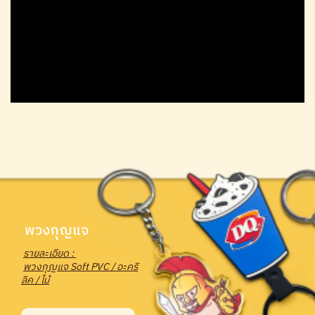
พวงกุญแจ
รายละเอียด :
พวงกุญแจ Soft PVC / อะคริ
ลิค / ไม้